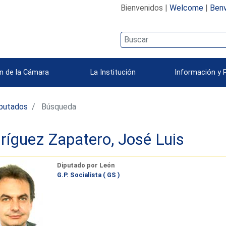
Bienvenidos |
Welcome
|
Benv
n de la Cámara
La Institución
Información y 
iputados
Búsqueda
ríguez Zapatero, José Luis
Diputado por León
G.P. Socialista ( GS )