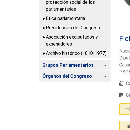
protección social de los
parlamentarios
Ética parlamentaria
Presidencias del Congreso
Asociación exdiputados y
Fic
exsenadores
Nacid
Archivo histórico (1810-1977)
Diputa
Alternar
Casad
Grupos Parlamentarios
PSOE
Alternar
Órganos del Congreso
Co
Ca
H
In