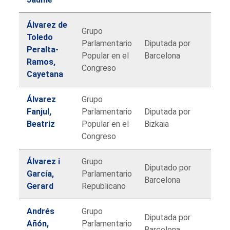
Álvarez de
Grupo
Toledo
Parlamentario
Diputada por
Peralta-
Popular en el
Barcelona
Ramos,
Congreso
Cayetana
Álvarez
Grupo
Fanjul,
Parlamentario
Diputada por
Beatriz
Popular en el
Bizkaia
Congreso
Álvarez i
Grupo
Diputado por
García,
Parlamentario
Barcelona
Gerard
Republicano
Andrés
Grupo
Diputada por
Añón,
Parlamentario
Barcelona