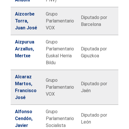
Aizcorbe
Grupo
Diputado por
Torra,
Parlamentario
Barcelona
Juan José
VOX
Aizpurua
Grupo
Arzallus,
Parlamentario
Diputada por
Mertxe
Euskal Herria
Gipuzkoa
Bildu
Alcaraz
Grupo
Martos,
Diputado por
Parlamentario
Francisco
Jaén
VOX
José
Alfonso
Grupo
Diputado por
Cendón,
Parlamentario
León
Javier
Socialista