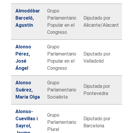
Almodóbar
Grupo
Barceló,
Parlamentario
Diputado por
Agustín
Popular en el
Alicante/Alacant
Congreso
Alonso
Grupo
Pérez,
Parlamentario
Diputado por
José
Popular en el
Valladolid
Ángel
Congreso
Alonso
Grupo
Diputada por
Suárez,
Parlamentario
Pontevedra
María Olga
Socialista
Alonso-
Grupo
Cuevillas i
Diputado por
Parlamentario
Sayrol,
Barcelona
Plural
Jaume