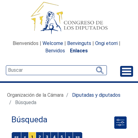
Bienvenidos |
Welcome
|
Benvinguts
|
Ongi etorri
|
Benvidos
Enlaces
Desp
Organización de la Cámara
Diputadas y diputados
Búsqueda
Búsqueda
<<
<
1
2
3
4
5
>
>>