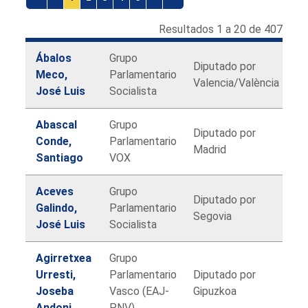
Resultados 1 a 20 de 407
Ábalos
Grupo
Diputado por
Meco,
Parlamentario
Valencia/València
José Luis
Socialista
Abascal
Grupo
Diputado por
Conde,
Parlamentario
Madrid
Santiago
VOX
Aceves
Grupo
Diputado por
Galindo,
Parlamentario
Segovia
José Luis
Socialista
Agirretxea
Grupo
Urresti,
Parlamentario
Diputado por
Joseba
Vasco (EAJ-
Gipuzkoa
Andoni
PNV)