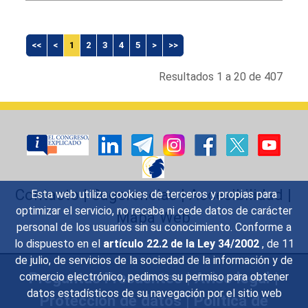
Listado
de
<<
<
1
2
3
4
5
>
>>
diputados
ordenados
Resultados 1 a 20 de 407
alfabéticamente
Contacto
|
Sugerencias
|
Accesibilidad
|
Esta web utiliza cookies de terceros y propias para
optimizar el servicio, no recaba ni cede datos de carácter
Mapa Web
personal de los usuarios sin su conocimiento. Conforme a
lo dispuesto en el
artículo 22.2 de la Ley 34/2002
, de 11
de julio, de servicios de la sociedad de la información y de
Preguntas Frecuentes
|
Aviso legal
|
comercio electrónico, pedimos su permiso para obtener
datos estadísticos de su navegación por el sitio web
Protección de datos
|
Política de