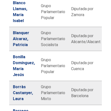
Blanco
Grupo
Llamas,
Diputada por
Parlamentario
María
Zamora
Popular
Isabel
Blanquer
Grupo
Diputada por
Alcaraz,
Parlamentario
Alicante/Alacant
Patricia
Socialista
Bonilla
Grupo
Domínguez,
Diputada por
Parlamentario
María
Cuenca
Popular
Jesús
Borràs
Grupo
Diputada por
Castanyer,
Parlamentario
Barcelona
Laura
Mixto
Borrego