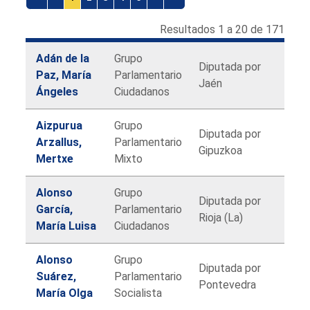
Resultados 1 a 20 de 171
Adán de la
Grupo
Diputada por
Paz, María
Parlamentario
Jaén
Ángeles
Ciudadanos
Aizpurua
Grupo
Diputada por
Arzallus,
Parlamentario
Gipuzkoa
Mertxe
Mixto
Alonso
Grupo
Diputada por
García,
Parlamentario
Rioja (La)
María Luisa
Ciudadanos
Alonso
Grupo
Diputada por
Suárez,
Parlamentario
Pontevedra
María Olga
Socialista