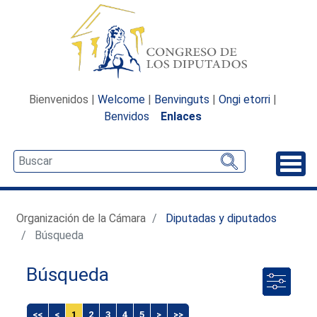
Bienvenidos |
Welcome
|
Benvinguts
|
Ongi etorri
|
Benvidos
Enlaces
Desp
Organización de la Cámara
Diputadas y diputados
Búsqueda
Búsqueda
<<
<
1
2
3
4
5
>
>>