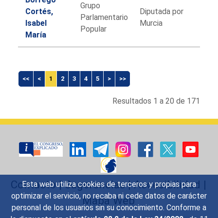
Grupo
Cortés,
Diputada por
Parlamentario
Isabel
Murcia
Popular
María
Listado
de
<<
<
1
2
3
4
5
>
>>
diputados
ordenados
Resultados 1 a 20 de 171
alfabéticamente
Contacto
|
Sugerencias
|
Accesibilidad
|
Esta web utiliza cookies de terceros y propias para
optimizar el servicio, no recaba ni cede datos de carácter
Mapa Web
personal de los usuarios sin su conocimiento. Conforme a