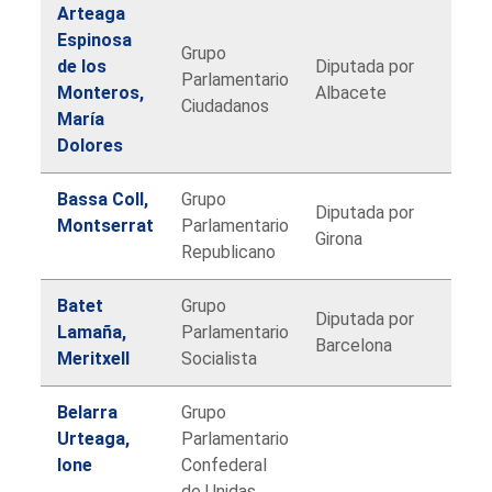
Arteaga
Espinosa
Grupo
de los
Diputada por
Parlamentario
Monteros,
Albacete
Ciudadanos
María
Dolores
Bassa Coll,
Grupo
Diputada por
Montserrat
Parlamentario
Girona
Republicano
Batet
Grupo
Diputada por
Lamaña,
Parlamentario
Barcelona
Meritxell
Socialista
Belarra
Grupo
Urteaga,
Parlamentario
Ione
Confederal
de Unidas