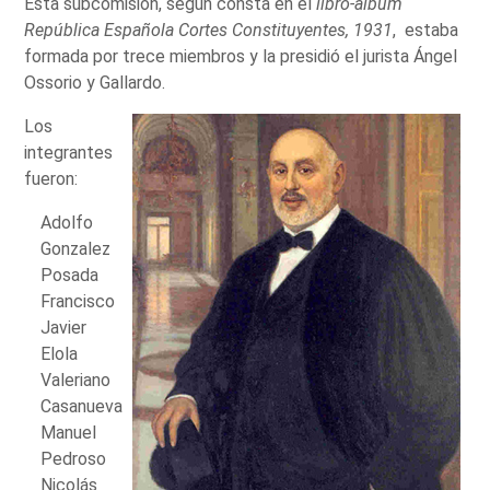
Esta subcomisión, según consta en el
libro-álbum
República Española Cortes Constituyentes, 1931
, estaba
formada por trece miembros y la presidió el jurista Ángel
Ossorio y Gallardo.
Los
integrantes
fueron:
Adolfo
Gonzalez
Posada
Francisco
Javier
Elola
Valeriano
Casanueva
Manuel
Pedroso
Nicolás