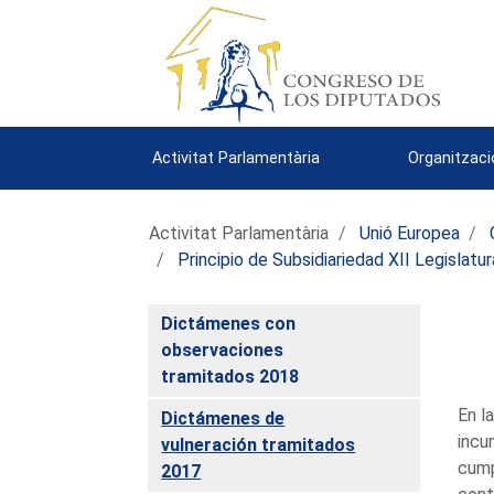
Activitat Parlamentària
Organitzaci
Activitat Parlamentària
Unió Europea
Principio de Subsidiariedad XII Legislatur
Dictámenes con
observaciones
tramitados 2018
En l
Dictámenes de
incu
vulneración tramitados
cump
2017