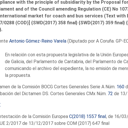
liance with the principle of subsidiarity by the Proposal fo
iament and of the Council amending Regulation (CE) No 10
international market for coach and bus services (Text with 
7/0288 (COD)] {SWD(2017) 358 final} {SWD(2017) 359 final}
}.
ente
Antonio Gómez-Reino Varela
(Diputado por A Coruña. GP-E
En relación con esta propuesta legislativa de la Unión Europe
de Galicia, del Parlamento de Cantabria, del Parlamento de C
comunicando el archivo del expediente, la no emisión de me
la propuesta.
amen de la Comisión BOCG Cortes Generales Serie A Núm.
160
d
bación del Dictamen DS. Cortes Generales CMx Núm.
72
de 13/
X
ntestación de la Comisión Europea
C(2018) 1557 final
, de 16/03
E 2/2017 de 13/12/2017 sobre COM (2017) 647 final