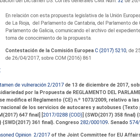
bación del Dictamen DS. Cortes Generales CMx Núm.
32
de 26/
En relación con esta propuesta legislativa de la Unión Europe
de La Rioja, del Parlamento de Cantabria, del Parlamento de 
Parlamento de Galicia, comunicando el archivo del expediente
toma de conocimiento de la propuesta.
Contestación de la Comisión Europea
C (2017) 5210
, de 
de 26/04/2017, sobre COM (2016) 861
X
tamen de vulneración 2/2017
de 13 de diciembre de 2017, sobre
sidiariedad por la Propuesta de REGLAMENTO DEL PARLA
se modifica el Reglamento (CE) n.º 1073/2009, relativo a 
rnacional de los servicios de autocares y autobuses (Texto 
(2017) 647 final] [
2017/0288 (COD)
] {SWD(2017) 358 final} 
l} {SWD(2017) 361 final}.
Congreso
282/000109
. Senado
574
soned Opinion 2/2017
of the Joint Committee for EU Affair