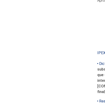
Apro
IPE
Dic
sub
que 
inte
[COM
fina
Rea