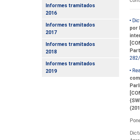
cont
Informes tramitados
2016
Dic
Informes tramitados
por
2017
inte
[COM
Informes tramitados
Part
2018
282
Informes tramitados
Rea
2019
comp
Parl
[COM
{SWD
(201
Pon
Dict