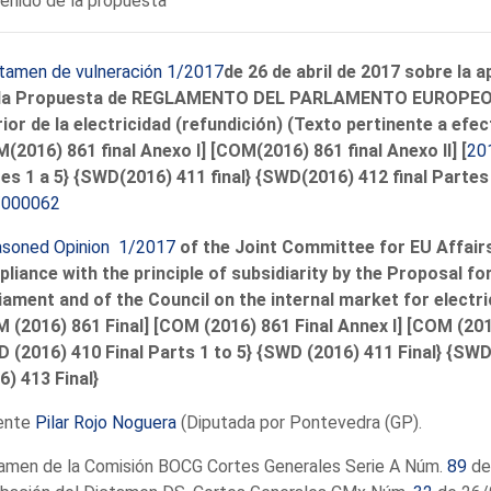
enido de la propuesta
tamen de vulneración 1/2017
de 26 de abril de 2017 sobre la a
 la Propuesta de REGLAMENTO DEL PARLAMENTO EUROPEO Y
rior de la electricidad (refundición) (Texto pertinente a efe
(2016) 861 final Anexo I] [COM(2016) 861 final Anexo II] [
20
es 1 a 5} {SWD(2016) 411 final} {SWD(2016) 412 final Partes
/000062
soned Opinion 1/2017
of the Joint Committee for EU Affairs,
liance with the principle of subsidiarity by the Proposal fo
iament and of the Council on the internal market for electri
 (2016) 861 Final] [COM (2016) 861 Final Annex I] [COM (201
 (2016) 410 Final Parts 1 to 5} {SWD (2016) 411 Final} {SWD
6) 413 Final}
ente
Pilar Rojo Noguera
(Diputada por Pontevedra (GP).
amen de la Comisión BOCG Cortes Generales Serie A Núm.
89
de