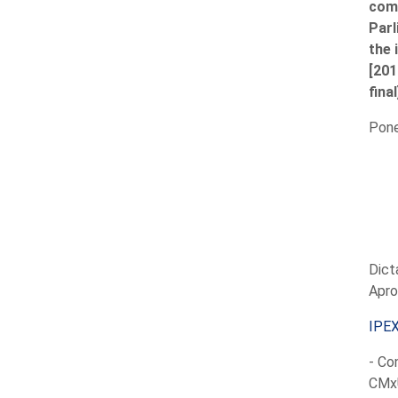
comp
Parl
the 
[201
final
Pon
Dict
Apro
IPE
- Co
CMxU