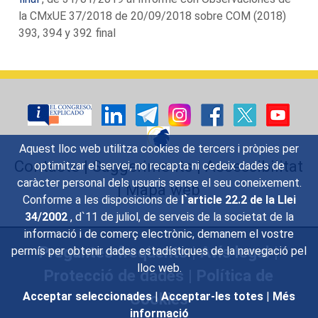
la CMxUE 37/2018 de 20/09/2018 sobre COM (2018)
393, 394 y 392 final
Aquest lloc web utilitza cookies de tercers i pròpies per
Contacte
|
Suggeriments
|
Accessibilitat
optimitzar el servei, no recapta ni cedeix dades de
caràcter personal dels usuaris sense el seu coneixement.
|
Mapa web
Conforme a les disposicions de
l`article 22.2 de la Llei
34/2002
, d`11 de juliol, de serveis de la societat de la
informació i de comerç electrònic, demanem el vostre
Preguntes freqüents
|
Avís legal
|
permís per obtenir dades estadístiques de la navegació pel
lloc web.
Protecció de dades
|
Política de
Cookies
Acceptar seleccionades
|
Acceptar-les totes
|
Més
informació