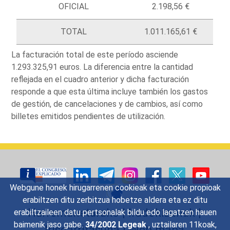
OFICIAL
2.198,56 €
TOTAL
1.011.165,61 €
La facturación total de este período asciende
1.293.325,91 euros. La diferencia entre la cantidad
reflejada en el cuadro anterior y dicha facturación
responde a que esta última incluye también los gastos
de gestión, de cancelaciones y de cambios, así como
billetes emitidos pendientes de utilización.
Webgune honek hirugarrenen cookieak eta cookie propioak
erabiltzen ditu zerbitzua hobetze aldera eta ez ditu
Harremanetarako
|
Iradokizunak
|
erabiltzaileen datu pertsonalak bildu edo lagatzen hauen
baimenik jaso gabe.
34/2002 Legeak
, uztailaren 11koak,
Irisgarritasuna
|
Web mapa