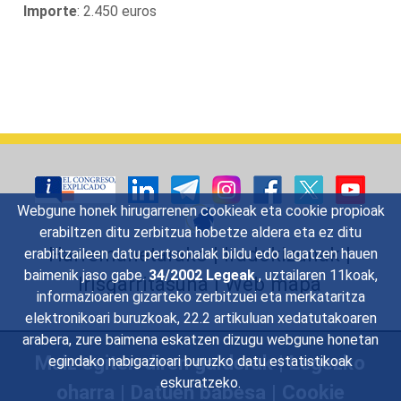
Importe
: 2.450 euros
Webgune honek hirugarrenen cookieak eta cookie propioak
erabiltzen ditu zerbitzua hobetze aldera eta ez ditu
Harremanetarako
|
Iradokizunak
|
erabiltzaileen datu pertsonalak bildu edo lagatzen hauen
baimenik jaso gabe.
34/2002 Legeak
, uztailaren 11koak,
Irisgarritasuna
|
Web mapa
informazioaren gizarteko zerbitzuei eta merkataritza
elektronikoari buruzkoak, 22.2 artikuluan xedatutakoaren
arabera, zure baimena eskatzen dizugu webgune honetan
Maiz egiten diren galderak
|
Legezko
egindako nabigazioari buruzko datu estatistikoak
eskuratzeko.
oharra
|
Datuen babesa
|
Cookie