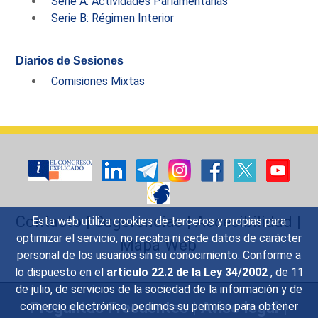
Serie A: Actividades Parlamentarias
Serie B: Régimen Interior
Diarios de Sesiones
Comisiones Mixtas
Contacto
|
Sugerencias
|
Accesibilidad
|
Esta web utiliza cookies de terceros y propias para
optimizar el servicio, no recaba ni cede datos de carácter
Mapa Web
personal de los usuarios sin su conocimiento. Conforme a
lo dispuesto en el
artículo 22.2 de la Ley 34/2002
, de 11
de julio, de servicios de la sociedad de la información y de
Preguntas Frecuentes
|
Aviso legal
|
comercio electrónico, pedimos su permiso para obtener