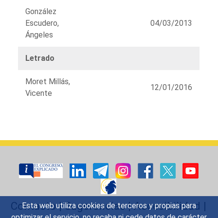
González
Escudero,
04/03/2013
Ángeles
Letrado
Moret Millás,
12/01/2016
Vicente
Listado
de
órganos
Contacto
|
Sugerencias
|
Accesibilidad
|
Esta web utiliza cookies de terceros y propias para
optimizar el servicio, no recaba ni cede datos de carácter