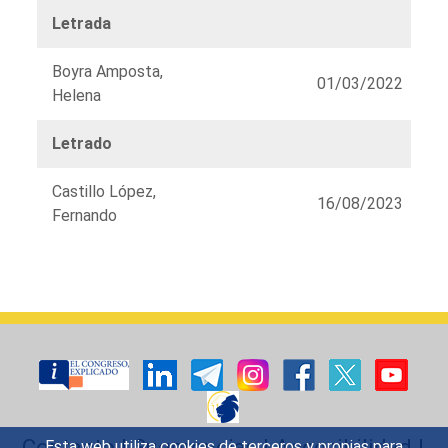
Letrada
Boyra Amposta,
01/03/2022
Helena
Letrado
Castillo López,
16/08/2023
Fernando
Listado
de
órganos
Contacto
|
Sugerencias
|
Accesibilidad
|
Esta web utiliza cookies de terceros y propias para