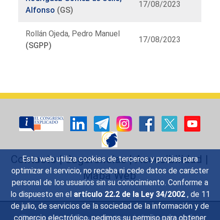
17/08/2023
Alfonso
(GS)
Rollán Ojeda, Pedro Manuel
17/08/2023
(SGPP)
Listado
de
órganos
Contacto
|
Sugerencias
|
Accesibilidad
|
Esta web utiliza cookies de terceros y propias para
optimizar el servicio, no recaba ni cede datos de carácter
Mapa Web
personal de los usuarios sin su conocimiento. Conforme a
lo dispuesto en el
artículo 22.2 de la Ley 34/2002
, de 11
de julio, de servicios de la sociedad de la información y de
Preguntas Frecuentes
|
Aviso legal
|
comercio electrónico, pedimos su permiso para obtener