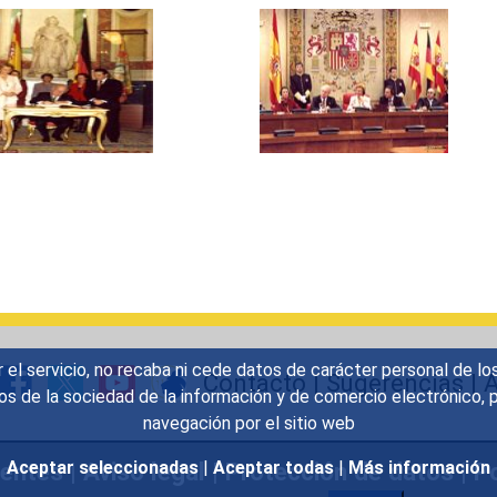
r el servicio, no recaba ni cede datos de carácter personal de lo
Contacto
|
Sugerencias
|
A
icios de la sociedad de la información y de comercio electrónic
navegación por el sitio web
uentes
|
Aviso legal
|
Protección de datos
|
Po
Aceptar seleccionadas
|
Aceptar todas
|
Más información