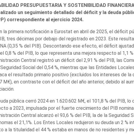
BILIDAD PRESUPUESTARIA Y SOSTENIBILIDAD FINANCIERA: d
alizado un seguimiento detallado del déficit y la deuda públ
P) correspondiente al ejercicio 2024.
 la primera notificación a Eurostat en abril de 2025, el déficit 
IB, tres décimas por debajo del registrado en 2023. Este result
NA (0,35 % del PIB). Descontando ese efecto, el déficit ajustado s
el 0,8 % del PIB, lo que representa una mejora respecto al 1,1 % 
istración Central registró un déficit del 2,91 % del PIB, las C
 Seguridad Social del 0,54 %, mientras que las Entidades Locales
ca el resultado primario positivo (excluidos los intereses de 
7 M€), en contraste con el déficit del año anterior, debido al a
ciación.
uda pública cerró 2024 en 1.620.602 M€, el 101,8 % del PIB, lo
cto a 2023, impulsada por el fuerte crecimiento del PIB nominal
istración Central alcanzó el 93,6 % del PIB, la de la Seguridad S
omas el 21,1%. Los Entes Locales redujeron su deuda un 2 % inte
o a la titularidad el 44 % estaba en manos de no residentes y m