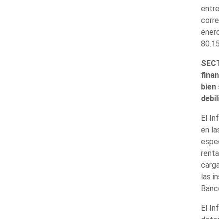
entre
corre
enero
80.15
SECT
fina
bien
debi
El In
en la
espec
renta
carga
las i
Banco
El In