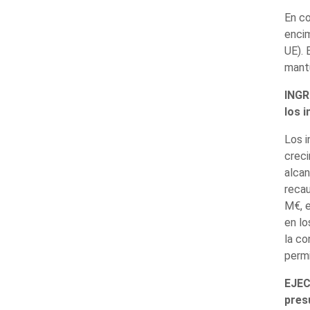
En co
encim
UE). 
mantu
INGR
los 
Los i
creci
alcan
recau
M€, 
en lo
la co
permi
EJEC
pres