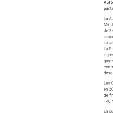
Autó
part
La Ad
M€ de
de 24
ascen
inici
La Se
ingre
gasto
contr
deseq
Las C
en 20
de fi
146 M
En cu