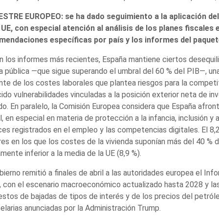
STRE EUROPEO: se ha dado seguimiento a la aplicación d
 UE, con especial atención al análisis de los planes fiscales
mendaciones específicas por país y los informes del paque
 los informes más recientes, España mantiene ciertos desequil
 pública —que sigue superando el umbral del 60 % del PIB—, una
nte de los costes laborales que plantea riesgos para la competit
ido vulnerabilidades vinculadas a la posición exterior neta de i
do. En paralelo, la Comisión Europea considera que España afron
l, en especial en materia de protección a la infancia, inclusión 
es registrados en el empleo y las competencias digitales. El 8,
es en los que los costes de la vivienda suponían más del 40 % de
amente inferior a la media de la UE (8,9 %).
bierno remitió a finales de abril a las autoridades europea el In
 con el escenario macroeconómico actualizado hasta 2028 y las 
stos de bajadas de tipos de interés y de los precios del petról
elarias anunciadas por la Administración Trump.