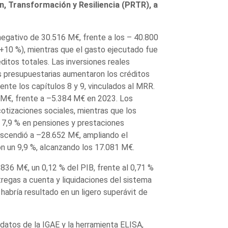
, Transformación y Resiliencia (PRTR), a
 negativo de 30.516 M€, frente a los – 40.800
+10 %), mientras que el gasto ejecutado fue
ditos totales. Las inversiones reales
s presupuestarias aumentaron los créditos
ente los capítulos 8 y 9, vinculados al MRR.
4 M€, frente a –5.384 M€ en 2023. Los
cotizaciones sociales, mientras que los
l 7,9 % en pensiones y prestaciones
 ascendió a –28.652 M€, ampliando el
on un 9,9 %, alcanzando los 17.081 M€.
36 M€, un 0,12 % del PIB, frente al 0,71 %
tregas a cuenta y liquidaciones del sistema
habría resultado en un ligero superávit de
datos de la IGAE y la herramienta ELISA,