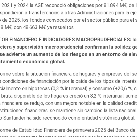
 2021 y 2024 la AGE reconoció obligaciones por 81.894 M€, de 
spondieron a transferencias a otras Administraciones para la ej
 de 2025, los fondos convocados por el sector público para el 
8 M€, con 48.663 M€ ya resueltos.
OR FINANCIERO E INDICADORES MACROPRUDENCIALES: los ú
nciera y supervisión macroprudencial confirman la solidez ge
 se advierte un aumento de los riesgos en un entorno de ele
litamiento económico global.
forme sobre la situación financiera de hogares y empresas del
s condiciones de financiación por la caída de los tipos de interé
ialmente en hipotecas (0,3 % interanual) y consumo (+20,6 %, c
 bruta disponible de los hogares creció un 8,2 % interanual, aume
 financiera se redujo, con una mejora notable en la calidad cred
nstituciones financieras, se mantiene sin cambios la lista nacion
 Santander ha sido reconocido como entidad sistémica global.
forme de Estabilidad Financiera de primavera 2025 del Banco de E