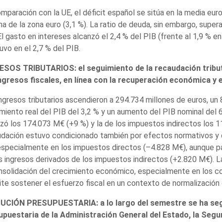
mparación con la UE, el déficit español se sitúa en la media eur
a de la zona euro (3,1 %). La ratio de deuda, sin embargo, super
El gasto en intereses alcanzó el 2,4 % del PIB (frente al 1,9 % en
vo en el 2,7 % del PIB.
ESOS TRIBUTARIOS: el seguimiento de la recaudación tribut
ingresos fiscales, en línea con la recuperación económica y 
ngresos tributarios ascendieron a 294.734 millones de euros, un
miento real del PIB del 3,2 % y un aumento del PIB nominal del 
zó los 174.073 M€ (+9 %) y la de los impuestos indirectos los 
dación estuvo condicionado también por efectos normativos y d
especialmente en los impuestos directos (–4.828 M€), aunque 
s ingresos derivados de los impuestos indirectos (+2.820 M€). La
nsolidación del crecimiento económico, especialmente en los 
te sostener el esfuerzo fiscal en un contexto de normalización 
UCIÓN PRESUPUESTARIA: a lo largo del semestre se ha segu
upuestaria de la Administración General del Estado, la Segu