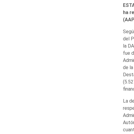
ESTA
ha re
(AAP
Según
del P
la DA
fue d
Admin
de la
Desta
(5.52
finan
La de
respe
Admin
Autón
cuant