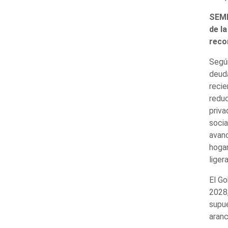
SEME
de la
reco
Según
deuda
recie
reduc
priva
socia
avanc
hogar
liger
El Go
2028,
supue
aranc