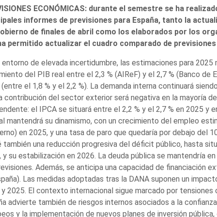
ISIONES ECONÓMICAS: durante el semestre se ha realizado 
cipales informes de previsiones para España, tanto la actu
Gobierno de finales de abril como los elaborados por los org
ha permitido actualizar el cuadro comparado de previsiones
 entorno de elevada incertidumbre, las estimaciones para 2025
miento del PIB real entre el 2,3 % (AIReF) y el 2,7 % (Banco de 
(entre el 1,8 % y el 2,2 %). La demanda interna continuará siendo
a contribución del sector exterior será negativa en la mayoría de
ndente: el IPCA se situará entre el 2,2 % y el 2,7 % en 2025 y e
al mantendrá su dinamismo, con un crecimiento del empleo estim
erno) en 2025, y una tasa de paro que quedaría por debajo del 
 también una reducción progresiva del déficit público, hasta situ
 y su estabilización en 2026. La deuda pública se mantendría en
revisiones. Además, se anticipa una capacidad de financiación e
paña). Las medidas adoptadas tras la DANA suponen un impacto
y 2025. El contexto internacional sigue marcado por tensiones 
a advierte también de riesgos internos asociados a la confianza
eos y la implementación de nuevos planes de inversión pública,