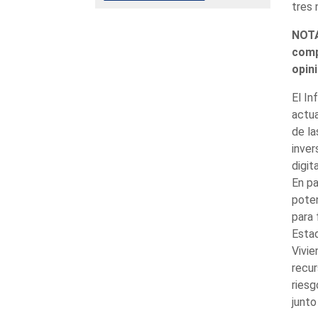
tres 
NOTA
comp
opin
El In
actua
de la
inver
digit
En pa
poten
para 
Estad
Vivie
recur
riesg
junto