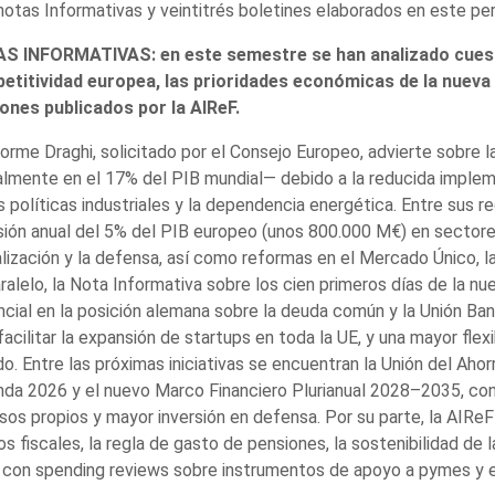
notas Informativas y veintitrés boletines elaborados en este per
S INFORMATIVAS: en este semestre se han analizado cuest
etitividad europea, las prioridades económicas de la nueva 
iones publicados por la AIReF.
forme Draghi, solicitado por el Consejo Europeo, advierte sobre
lmente en el 17% del PIB mundial— debido a la reducida implem
s políticas industriales y la dependencia energética. Entre sus
sión anual del 5% del PIB europeo (unos 800.000 M€) en sectore
alización y la defensa, así como reformas en el Mercado Único, l
ralelo, la Nota Informativa sobre los cien primeros días de la n
cial en la posición alemana sobre la deuda común y la Unión Ban
facilitar la expansión de startups en toda la UE, y una mayor flex
o. Entre las próximas iniciativas se encuentran la Unión del Ahorr
nda 2026 y el nuevo Marco Financiero Plurianual 2028–2035, co
sos propios y mayor inversión en defensa. Por su parte, la AIReF 
os fiscales, la regla de gasto de pensiones, la sostenibilidad de
 con spending reviews sobre instrumentos de apoyo a pymes y e