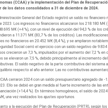
nomas (CCAA) y la implementación del Plan de Recuperación
ir de los datos consolidados a 31 de diciembre de 2024.
ministración General del Estado registró un saldo no financiero
 2023. Los ingresos no financieros alcanzaron los 218.180 M€ (
8.695 M€ (+4 %), con un nivel de ejecución del 94,3 % de los cré
dieron a 11.371 M€ (83,7 % de los créditos). Las modificacione
ales no financieros en 20.452 M€ (8,4 %), y se ampliaron notablem
guridad Social cerró el ejercicio con un saldo negativo de 9.83
sos crecieron un 7,3 %, impulsados por el aumento del 7,2 % en 
s se elevaron un 7,5 %, debido principalmente al incremento de
ibutivas. El saldo negativo de la parte contributiva del sistema
uilibrio respecto al año anterior. Las no contributivas aumentar
CAA cerraron 2024 con un saldo presupuestario agregado de -1.8
23. Ello se debió en gran medida al fuerte incremento de las en
nanciación (+14,4 %). En términos homogéneos, el saldo de 2024 
€, una vez realizados los ajustes oportunos.
anto a la ejecución del Plan de Recuperación (PRTR), según los 