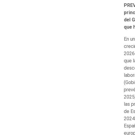
PREV
prin
del 
que 
En un
creci
2026 
que l
desce
labor
(Gobi
prevé
2025,
las p
de Es
2024 
Españ
europ