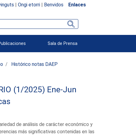
inguts
|
Ongi etorri
|
Benvidos
Enlaces
Publicaciones
Sala de Prensa
io
Histórico notas DAEP
O (1/2025) Ene-Jun
cas
ariedad de análisis de carácter económico y
erencias más significativas contenidas en las