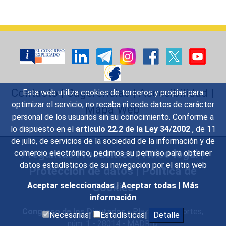
Contacto
|
Sugerencias
|
Accesibilidad
|
Esta web utiliza cookies de terceros y propias para
optimizar el servicio, no recaba ni cede datos de carácter
Mapa Web
personal de los usuarios sin su conocimiento. Conforme a
lo dispuesto en el
artículo 22.2 de la Ley 34/2002
, de 11
de julio, de servicios de la sociedad de la información y de
Preguntas Frecuentes
|
Aviso legal
|
comercio electrónico, pedimos su permiso para obtener
datos estadísticos de su navegación por el sitio web
Protección de datos
|
Política de
Cookies
Aceptar seleccionadas
|
Aceptar todas
|
Más
información
Congreso de los Diputados
- Plaza de las Cortes,
Necesarias|
Estadísticas|
Detalle
núm. 1 - 28014 - MADRID