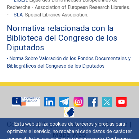
Recherche - Association of European Research Libraries.
-
SLA
. Special Libraries Association.
Normativa relacionada con la
Biblioteca del Congreso de los
Diputados
Norma Sobre Valoración de los Fondos Documentales y
Bibliográficos del Congreso de los Diputados
Contacto
|
Sugerencias
|
Accesibilidad
|
Esta web utiliza cookies de terceros y propias para
optimizar el servicio, no recaba ni cede datos de carácter
Mapa Web
personal de los usuarios sin su conocimiento. Conforme a