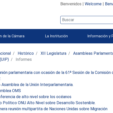
Bienvenidos |
Welcome
|
Benv
n de la Cámara
La Institución
Información y 
acional
Histórico
XII Legislatura
Asambleas Parlamentar
(UIP)
Informes
ión parlamentaria con ocasión de la 61ª Sesión de la Comisión 
.
Asamblea de la Unión Interparlamentaria.
mblea OMS
erencia de alto nivel sobre los océanos
 Político ONU Alto Nivel sobre Desarrollo Sostenible.
era reunión multipartita de Naciones Unidas sobre Migración