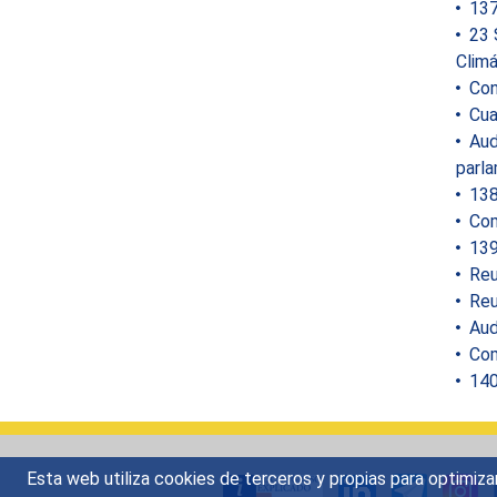
137
23 
Climá
Con
Cua
Audi
parla
138 
Comi
139
Reu
Reu
Aud
Com
140
Esta web utiliza cookies de terceros y propias para optimiza