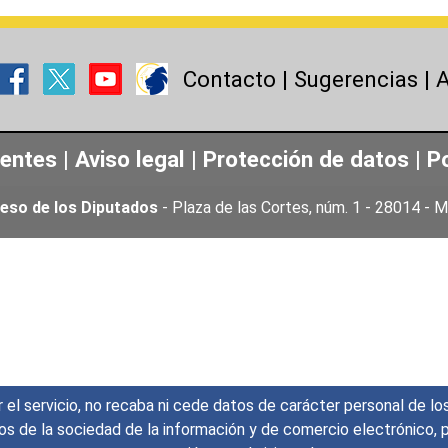
Contacto
|
Sugerencias
|
A
uentes
|
Aviso legal
|
Protección de datos
|
Po
eso de los Diputados
- Plaza de las Cortes, núm. 1 - 28014 -
r el servicio, no recaba ni cede datos de carácter personal de lo
icios de la sociedad de la información y de comercio electrónic