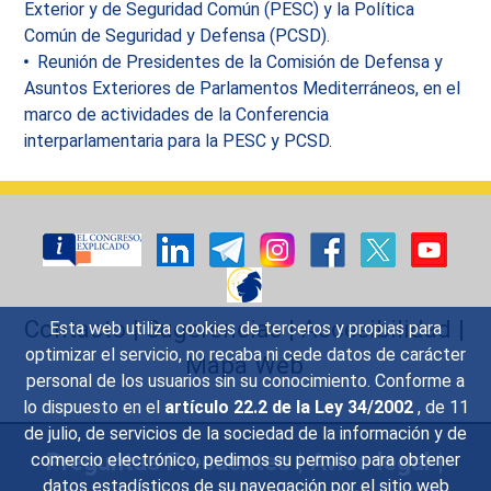
Exterior y de Seguridad Común (PESC) y la Política
Común de Seguridad y Defensa (PCSD).
Reunión de Presidentes de la Comisión de Defensa y
Asuntos Exteriores de Parlamentos Mediterráneos, en el
marco de actividades de la Conferencia
interparlamentaria para la PESC y PCSD.
Contacto
|
Sugerencias
|
Accesibilidad
|
Esta web utiliza cookies de terceros y propias para
optimizar el servicio, no recaba ni cede datos de carácter
Mapa Web
personal de los usuarios sin su conocimiento. Conforme a
lo dispuesto en el
artículo 22.2 de la Ley 34/2002
, de 11
de julio, de servicios de la sociedad de la información y de
Preguntas Frecuentes
|
Aviso legal
|
comercio electrónico, pedimos su permiso para obtener
datos estadísticos de su navegación por el sitio web