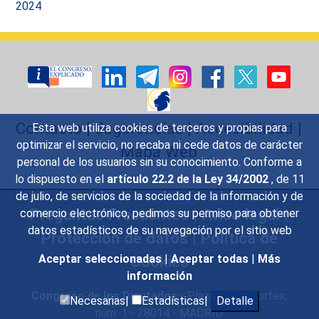
2024
Contacto
|
Sugerencias
|
Accesibilidad
|
Esta web utiliza cookies de terceros y propias para
optimizar el servicio, no recaba ni cede datos de carácter
Mapa Web
personal de los usuarios sin su conocimiento. Conforme a
lo dispuesto en el
artículo 22.2 de la Ley 34/2002
, de 11
de julio, de servicios de la sociedad de la información y de
Preguntas Frecuentes
|
Aviso legal
|
comercio electrónico, pedimos su permiso para obtener
datos estadísticos de su navegación por el sitio web
Protección de datos
|
Política de
Cookies
Aceptar seleccionadas
|
Aceptar todas
|
Más
información
Congreso de los Diputados
- Plaza de las Cortes,
Necesarias|
Estadísticas|
Detalle
núm. 1 - 28014 - MADRID