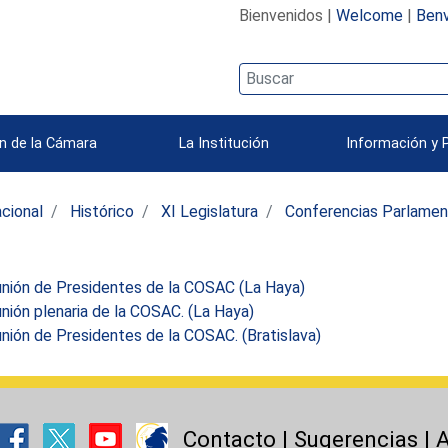
Bienvenidos |
Welcome
|
Benv
n de la Cámara
La Institución
Información y 
acional
Histórico
XI Legislatura
Conferencias Parlament
nión de Presidentes de la COSAC (La Haya)
ión plenaria de la COSAC. (La Haya)
ión de Presidentes de la COSAC. (Bratislava)
Contacto
|
Sugerencias
|
A