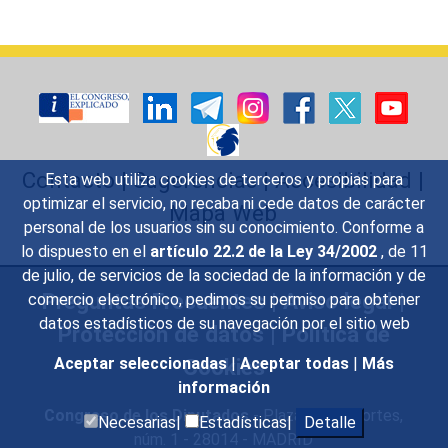
Contacto
|
Sugerencias
|
Accesibilidad
|
Esta web utiliza cookies de terceros y propias para
optimizar el servicio, no recaba ni cede datos de carácter
Mapa Web
personal de los usuarios sin su conocimiento. Conforme a
lo dispuesto en el
artículo 22.2 de la Ley 34/2002
, de 11
de julio, de servicios de la sociedad de la información y de
Preguntas Frecuentes
|
Aviso legal
|
comercio electrónico, pedimos su permiso para obtener
datos estadísticos de su navegación por el sitio web
Protección de datos
|
Política de
Cookies
Aceptar seleccionadas
|
Aceptar todas
|
Más
información
Congreso de los Diputados
- Plaza de las Cortes,
Necesarias|
Estadísticas|
Detalle
núm. 1 - 28014 - MADRID