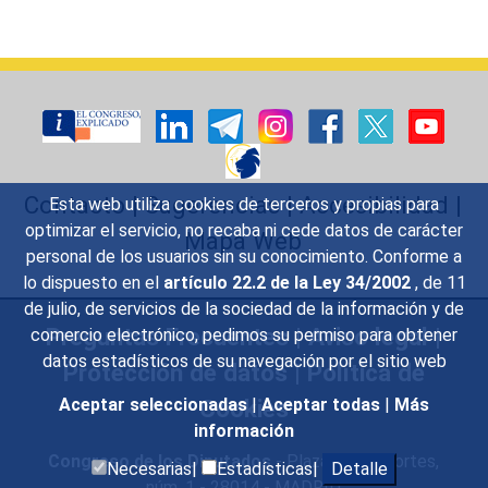
Contacto
|
Sugerencias
|
Accesibilidad
|
Esta web utiliza cookies de terceros y propias para
optimizar el servicio, no recaba ni cede datos de carácter
Mapa Web
personal de los usuarios sin su conocimiento. Conforme a
lo dispuesto en el
artículo 22.2 de la Ley 34/2002
, de 11
de julio, de servicios de la sociedad de la información y de
Preguntas Frecuentes
|
Aviso legal
|
comercio electrónico, pedimos su permiso para obtener
datos estadísticos de su navegación por el sitio web
Protección de datos
|
Política de
Cookies
Aceptar seleccionadas
|
Aceptar todas
|
Más
información
Congreso de los Diputados
- Plaza de las Cortes,
Necesarias|
Estadísticas|
Detalle
núm. 1 - 28014 - MADRID