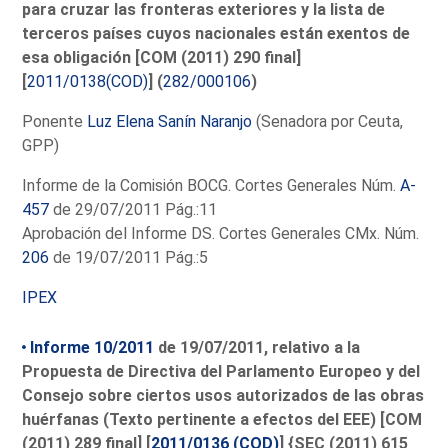
para cruzar las fronteras exteriores y la lista de
terceros países cuyos nacionales están exentos de
esa obligación [COM (2011) 290 final]
[
2011/0138(COD)
] (
282/000106
)
Ponente
Luz Elena Sanín Naranjo
(Senadora por Ceuta,
GPP)
Informe de la Comisión BOCG. Cortes Generales Núm.
A-
457
de 29/07/2011 Pág.:11
Aprobación del Informe DS. Cortes Generales CMx. Núm.
206
de 19/07/2011 Pág.:5
IPEX
Informe 10/2011
de 19/07/2011, relativo a la
Propuesta de Directiva del Parlamento Europeo y del
Consejo sobre ciertos usos autorizados de las obras
huérfanas (Texto pertinente a efectos del EEE) [COM
(2011) 289 final] [
2011/0136 (COD)
] {SEC (2011) 615