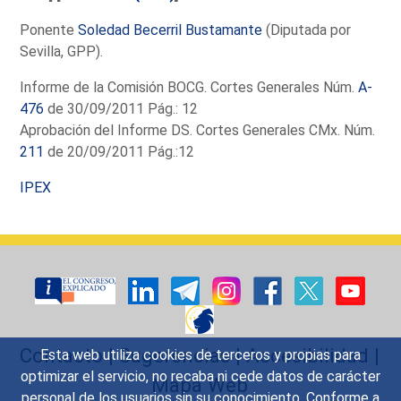
Ponente
Soledad Becerril Bustamante
(Diputada por
Sevilla, GPP).
Informe de la Comisión BOCG. Cortes Generales Núm.
A-
476
de 30/09/2011 Pág.: 12
Aprobación del Informe DS. Cortes Generales CMx. Núm.
211
de 20/09/2011 Pág.:12
IPEX
Contacto
|
Sugerencias
|
Accesibilidad
|
Esta web utiliza cookies de terceros y propias para
optimizar el servicio, no recaba ni cede datos de carácter
Mapa Web
personal de los usuarios sin su conocimiento. Conforme a