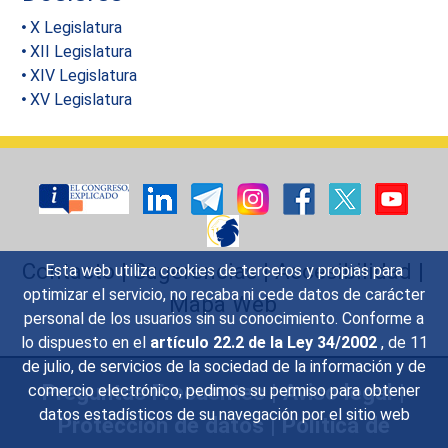
X Legislatura
XII Legislatura
XIV Legislatura
XV Legislatura
Contacto
|
Sugerencias
|
Accesibilidad
|
Esta web utiliza cookies de terceros y propias para
optimizar el servicio, no recaba ni cede datos de carácter
Mapa Web
personal de los usuarios sin su conocimiento. Conforme a
lo dispuesto en el
artículo 22.2 de la Ley 34/2002
, de 11
de julio, de servicios de la sociedad de la información y de
Preguntas Frecuentes
|
Aviso legal
|
comercio electrónico, pedimos su permiso para obtener
datos estadísticos de su navegación por el sitio web
Protección de datos
|
Política de