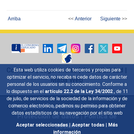
Arriba
<<
Anterior
Siguiente
>>
Contacto
|
Sugerencias
|
Accesibilidad
|
Esta web utiliza cookies de terceros y propias para
optimizar el servicio, no recaba ni cede datos de carácter
Mapa Web
personal de los usuarios sin su conocimiento. Conforme a
lo dispuesto en el
artículo 22.2 de la Ley 34/2002
, de 11
de julio, de servicios de la sociedad de la información y de
Preguntas Frecuentes
|
Aviso legal
|
comercio electrónico, pedimos su permiso para obtener
datos estadísticos de su navegación por el sitio web
Protección de datos
|
Política de
Cookies
Aceptar seleccionadas
|
Aceptar todas
|
Más
información