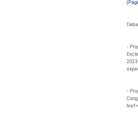
(Pág
Debat
- Pro
Escle
2023
expe
- Pro
Congr
href=