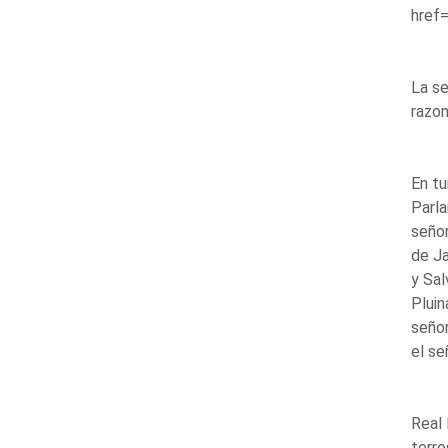
href=
La se
razon
En tu
Parla
seño
de Ja
y Sal
Pluin
señor
el se
Real 
terre