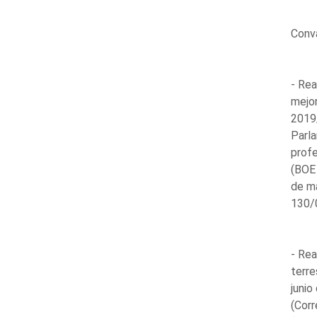
Conva
- Rea
mejor
2019
Parla
profe
(BOE 
de ma
130/0
- Rea
terre
junio
(Corr