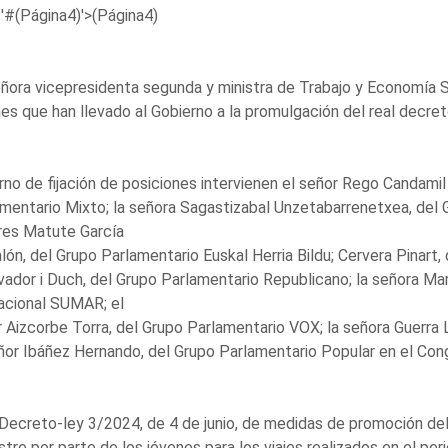
'#(Página4)'>(Página4)
ñora vicepresidenta segunda y ministra de Trabajo y Economía S
es que han llevado al Gobierno a la promulgación del real decret
rno de fijación de posiciones intervienen el señor Rego Candamil
mentario Mixto; la señora Sagastizabal Unzetabarrenetxea, del
res Matute García
lón, del Grupo Parlamentario Euskal Herria Bildu; Cervera Pinart
vador i Duch, del Grupo Parlamentario Republicano; la señora Ma
acional SUMAR; el
 Aizcorbe Torra, del Grupo Parlamentario VOX; la señora Guerra 
ñor Ibáñez Hernando, del Grupo Parlamentario Popular en el Con
Decreto-ley 3/2024, de 4 de junio, de medidas de promoción del
stre por parte de los jóvenes para los viajes realizados en el peri