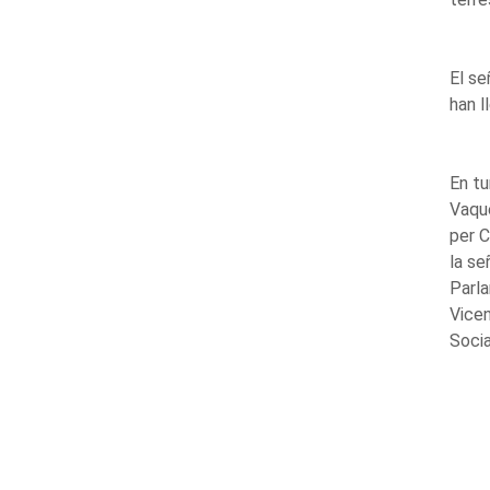
El se
han l
En tu
Vaque
per C
la se
Parla
Vicen
Socia