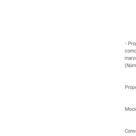
- Pro
como 
marz
(Núm
Propo
Mocio
Conva