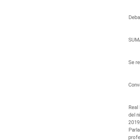
Debat
SUM
Se re
Conva
Real 
del n
2019
Parla
profe