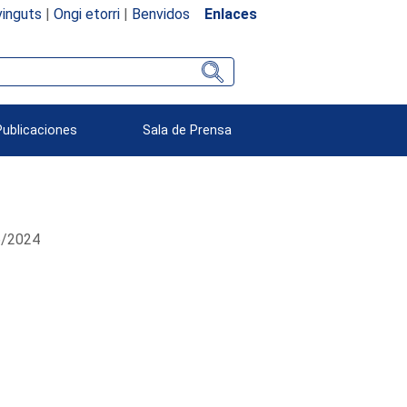
inguts
|
Ongi etorri
|
Benvidos
Enlaces
Publicaciones
Sala de Prensa
06/2024