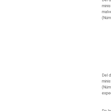
minis
malve
(Núm
Del d
minis
(Núm
expe
De la