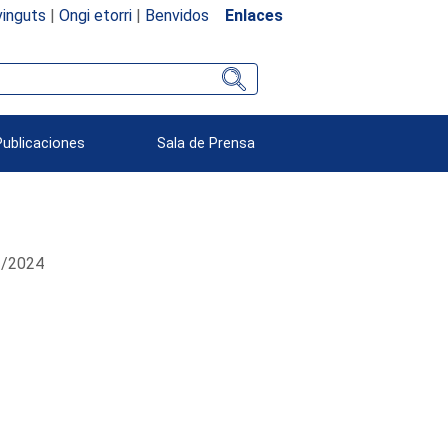
inguts
|
Ongi etorri
|
Benvidos
Enlaces
Publicaciones
Sala de Prensa
03/2024