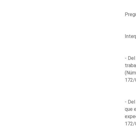
Pregu
Inter
- Del
traba
(Núm
172/0
- Del
que e
expe
172/0