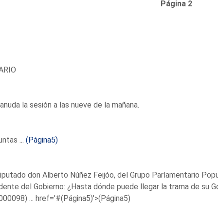
Página 2
ARIO
anuda la sesión a las nueve de la mañana.
ntas ...
(Página5)
iputado don Alberto Núñez Feijóo, del Grupo Parlamentario Popu
dente del Gobierno: ¿Hasta dónde puede llegar la trama de su 
00098) ...
href='#(Página5)'>(Página5)