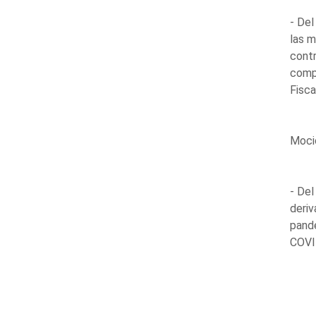
- Del
las m
contr
compr
Fisca
Mocio
- Del
deriv
pand
COVI