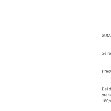
SUM
Se re
Pregu
Del d
presi
180/0