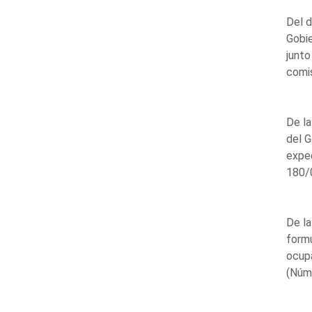
Del d
Gobie
junto
comis
De la
del G
expe
180/0
De la
formu
ocup
(Núm