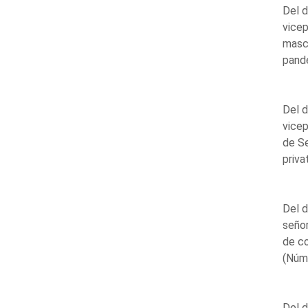
Del d
vicep
masca
pand
Del d
vicep
de Se
priva
Del d
señor
de co
(Núm
Del d