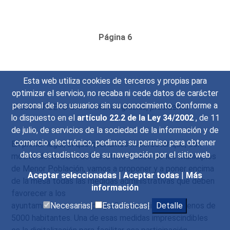
Página 6
Esta web utiliza cookies de terceros y propias para
optimizar el servicio, no recaba ni cede datos de carácter
personal de los usuarios sin su conocimiento. Conforme a
El señor PUEYO SANZ: Muitas grazias, presidenta.
lo dispuesto en el
artículo 22.2 de la Ley 34/2002
, de 11
de julio, de servicios de la sociedad de la información y de
comercio electrónico, pedimos su permiso para obtener
En primer lugar, sí que queríamos manifestar que, con
datos estadísticos de su navegación por el sitio web
motivo del debate del Estatuto Básico de los Municipios
de Menor Población, vamos a proponer y a poner encima
Aceptar seleccionadas
|
Aceptar todas
|
Más
de la mesa todas las medidas administrativas que deben
información
favorecer a los
ayuntamientos y a los pequeños municipios de menos de
Necesarias|
Estadísticas|
Detalle
5000 habitantes. Una de esas medidas imprescindibles