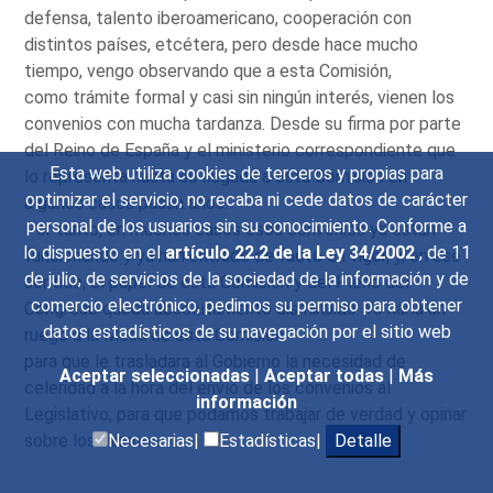
defensa, talento iberoamericano, cooperación con
distintos países, etcétera, pero desde hace mucho
tiempo, vengo observando que a esta Comisión,
como trámite formal y casi sin ningún interés, vienen los
convenios con mucha tardanza. Desde su firma por parte
del Reino de España y el ministerio correspondiente que
Esta web utiliza cookies de terceros y propias para
lo representa hasta su llegada a esta Comisión en
optimizar el servicio, no recaba ni cede datos de carácter
algunos casos pasan años.
personal de los usuarios sin su conocimiento. Conforme a
Por tanto, en muchos casos esos convenios ya están
lo dispuesto en el
artículo 22.2 de la Ley 34/2002
, de 11
funcionando y ya han entrado de facto en vigor, y, en ese
de julio, de servicios de la sociedad de la información y de
sentido, el papel de esta Comisión y del Pleno del
comercio electrónico, pedimos su permiso para obtener
Congreso queda absolutamente disminuido. Yo haría un
datos estadísticos de su navegación por el sitio web
ruego a la Mesa de esta Comisión
para que le trasladara al Gobierno la necesidad de
Aceptar seleccionadas
|
Aceptar todas
|
Más
celeridad a la hora del envío de los convenios al
información
Legislativo, para que podamos trabajar de verdad y opinar
sobre los mismos.
Necesarias|
Estadísticas|
Detalle