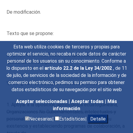
De modificación.
Texto que se propone:
Esta web utiliza cookies de terceros y propias para
optimizar el servicio, no recaba ni cede datos de carácter
Se propone la modificación del apartado dispositivo,
personal de los usuarios sin su conocimiento. Conforme a
quedando como sigue:
lo dispuesto en el
artículo 22.2 de la Ley 34/2002
, de 11
de julio, de servicios de la sociedad de la información y de
comercio electrónico, pedimos su permiso para obtener
'El Congreso de los Diputados insta al Gobierno a:
datos estadísticos de su navegación por el sitio web
Aceptar seleccionadas
|
Aceptar todas
|
Más
1. Apoyar a la oposición democrática ecuatoguineana,
información
Organizaciones No Gubernamentales, intelectuales y
personalidades de la sociedad civil,
visibilizando su
Necesarias|
Estadísticas|
Detalle
existencia y estableciendo programas de colaboración, a