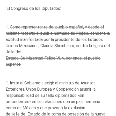
'El Congreso de los Diputados:
1.
Como representante del pueblo español, y desde el
máximo respeto al pueblo hermano de Méjico, condena la
actitud manifestada por la presidente de los Estados
Unidos Mexicanos, Claudia Sheinbaum, contra la figura del
Jefe del
Estado, Su Majestad Felipe VI, y, por ende, el pueblo
español.
1. Insta al Gobierno a exigir al ministro de Asuntos
Exteriores, Unión Europea y Cooperación asumir la
responsabilidad de su fallo diplomático -sin
precedentes- en las relaciones con un país hermano
como es México y que provocó la exclusión
del jefe del Estado de la toma de posesión de la nueva