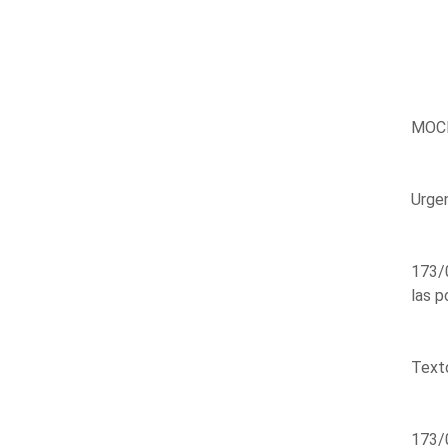
MOCI
Urge
173/
las p
Texto
173/0