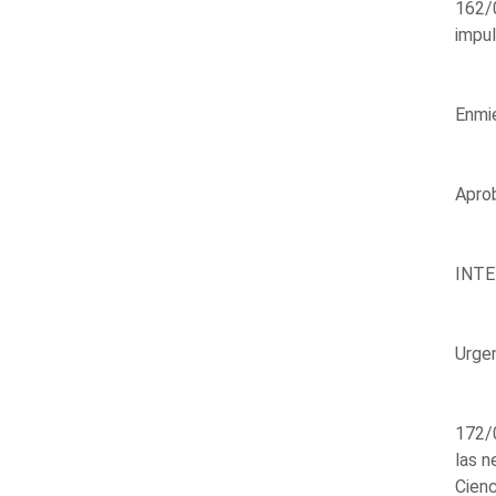
162/0
impul
Enmie
Aprob
INT
Urge
172/0
las n
Cienc