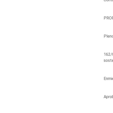
PROP
Plen
162/0
soste
Enmie
Aprob