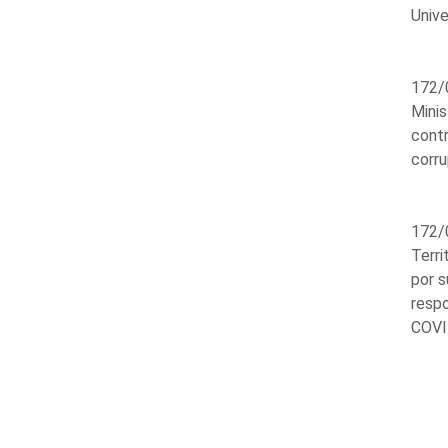
Unive
172/0
Minis
contr
corru
172/0
Terri
por s
respo
COVID