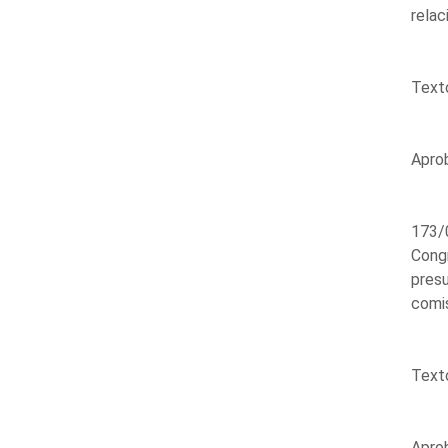
relac
Texto
Aprob
173/0
Congr
pres
comis
Texto
Aprob