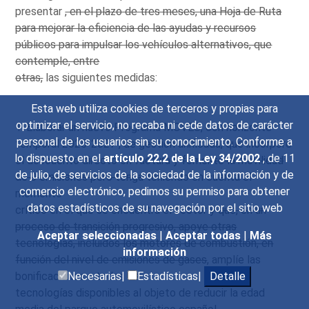
presentar
, en el plazo de tres meses, una Hoja de Ruta
para mejorar la eficiencia de las ayudas y recursos
públicos para impulsar los vehículos alternativos, que
contemple, entre
otras,
las siguientes medidas:
Esta web utiliza cookies de terceros y propias para
optimizar el servicio, no recaba ni cede datos de carácter
1. Elaborar un nuevo Programa MOVES, con horizonte
personal de los usuarios sin su conocimiento. Conforme a
temporal 2025-2027 , de gestión unificada, que incorpore
lo dispuesto en el
artículo 22.2 de la Ley 34/2002
, de 11
el descuento directo en factura y
fomente la movilidad
de julio, de servicios de la sociedad de la información y de
de 0 emisiones pero tenga
teniendo en cuenta el
comercio electrónico, pedimos su permiso para obtener
momento
datos estadísticos de su navegación por el sitio web
crítico en el que se encuentra el sector
y que, en un
proceso de transición progresivo, apoye otras
Aceptar seleccionadas
|
Aceptar todas
|
Más
tecnologías, incluidos los motores de combustión, en
información
función del nivel de emisiones de gases
, amplíe las
bonificaciones a todas las
Necesarias|
Estadísticas|
Detalle
tecnologías disponibles al objeto de reducir la edad