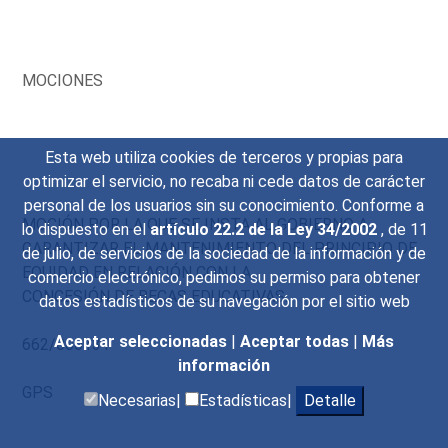
MOCIONES
Esta web utiliza cookies de terceros y propias para
optimizar el servicio, no recaba ni cede datos de carácter
personal de los usuarios sin su conocimiento. Conforme a
MOCIÓN POR LA QUE SE INSTA AL GOBIERNO A
lo dispuesto en el
artículo 22.2 de la Ley 34/2002
, de 11
GARANTIZAR EL MANTENIMIENTO DEL PRINCIPIO DE
de julio, de servicios de la sociedad de la información y de
EQUIDAD EN RELACIÓN CON LA
comercio electrónico, pedimos su permiso para obtener
CONCESIÓN DE BECAS EDUCATIVAS.
datos estadísticos de su navegación por el sitio web
Aceptar seleccionadas
|
Aceptar todas
|
Más
662/000131
información
GPS
Necesarias|
Estadísticas|
Detalle