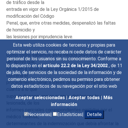
de tráfico desde la
entrada en vigor de la Ley Orgánica 1/2015 de
modificación del Código
Penal, que, entre otras medidas, despenalizó las faltas
de homicidio y
las lesiones por imprudencia leve.
Esta web utiliza cookies de terceros y propias para
optimizar el servicio, no recaba ni cede datos de carácter
Como todos sabemos, esta medida privó a las víctimas
personal de los usuarios sin su conocimiento. Conforme a
del apoyo que,
lo dispuesto en el
artículo 22.2 de la Ley 34/2002
, de 11
en orden a llevar a cabo adelante sus reclamaciones, les
de julio, de servicios de la sociedad de la información y de
confería el
comercio electrónico, pedimos su permiso para obtener
procedimiento penal a través del juicio de faltas, en
datos estadísticos de su navegación por el sitio web
cuanto a lo que
suponía disponer, previo examen del lesionado o
Aceptar seleccionadas
|
Aceptar todas
|
Más
lesionada, de los
información
informes periciales correspondientes emitidos por el
Necesarias|
Estadísticas|
Detalle
médico forense,
determinantes de la indemnización que debía afrontar la