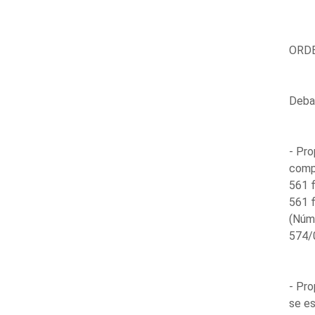
ORDE
Debat
- Pro
compe
561 f
561 f
(Núm
574/0
- Pro
se es