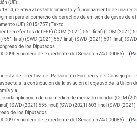
ión (UE)
1814, relativa al establecimiento y funcionamiento de una rese
égimen para el comercio de derechos de emisión de gases de efe
amento (UE) 2015/757 (Texto
nente a efectos del EEE) (COM (2021) 551 final) (COM (2021) 5
) 551 final) (SWD (2021) 557 final) (SWD (2021) 601 final) (SWD
ongreso de los Diputados
000096 y número de expediente del Senado 574/000085) ...
(Pá
puesta de Directiva del Parlamento Europeo y del Consejo por la
especta a la contribución de la aviación al objetivo de la Unión d
omía y a
ecuada aplicación de una medida de mercado mundial (COM (202
inal) (SWD (2021) 555 final) (SWD (2021) 603 final (SWD (2021)
reso de los Diputados
000097 y número de expediente del Senado 574/000086) ...
(Pá