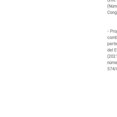
(Núm
Cong
- Pro
combu
perti
del E
(2021
núme
574/0