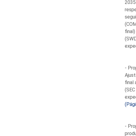
2035 
respe
segui
(COM 
final
(SWD
expe
- Pr
Ajust
final
(SEC 
expe
(Pági
- Pro
produ