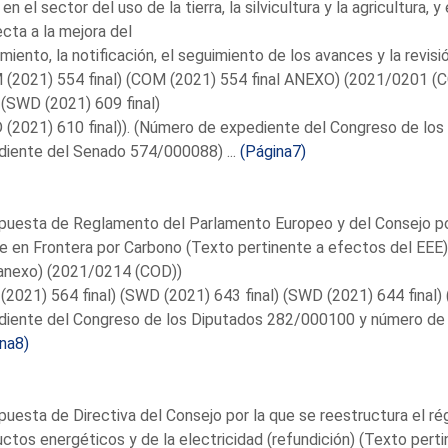
en el sector del uso de la tierra, la silvicultura y la agricultur
cta a la mejora del
miento, la notificación, el seguimiento de los avances y la revis
(2021) 554 final) (COM (2021) 554 final ANEXO) (2021/0201 (C
) (SWD (2021) 609 final)
 (2021) 610 final)). (Número de expediente del Congreso de lo
diente del Senado 574/000088) ...
(Página7)
opuesta de Reglamento del Parlamento Europeo y del Consejo p
e en Frontera por Carbono (Texto pertinente a efectos del EEE
 anexo) (2021/0214 (COD))
(2021) 564 final) (SWD (2021) 643 final) (SWD (2021) 644 final)
diente del Congreso de los Diputados 282/000100 y número de 
na8)
puesta de Directiva del Consejo por la que se reestructura el ré
ctos energéticos y de la electricidad (refundición) (Texto per