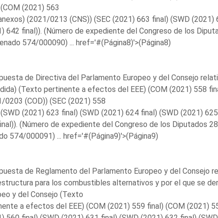
) (COM (2021) 563
 anexos) (2021/0213 (CNS)) (SEC (2021) 663 final) (SWD (2021) 
) 642 final)). (Número de expediente del Congreso de los Dip
enado 574/000090) ...
href='#(Página8)'>(Página8)
puesta de Directiva del Parlamento Europeo y del Consejo relativ
dida) (Texto pertinente a efectos del EEE) (COM (2021) 558 fi
1/0203 (COD)) (SEC (2021) 558
) (SWD (2021) 623 final) (SWD (2021) 624 final) (SWD (2021) 625
inal)). (Número de expediente del Congreso de los Diputados 
do 574/000091) ...
href='#(Página9)'>(Página9)
puesta de Reglamento del Parlamento Europeo y del Consejo rel
estructura para los combustibles alternativos y por el que se d
eo y del Consejo (Texto
nente a efectos del EEE) (COM (2021) 559 final) (COM (2021) 5
) 560 final) (SWD (2021) 631 final) (SWD (2021) 632 final) (SWD 