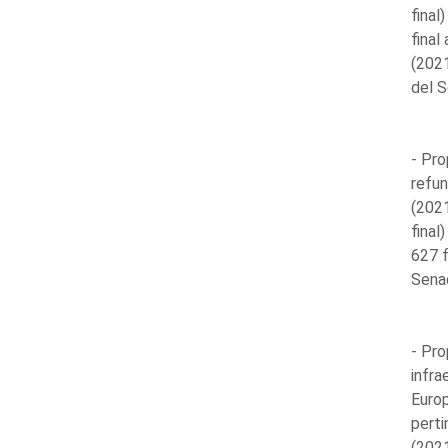
final
final
(2021
del S
- Pro
refun
(202
final
627 f
Sena
- Pro
infra
Europ
perti
(2021