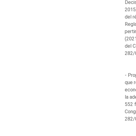
Decis
2015/
del r
Regl
perti
(2021
del C
282/
- Pro
que r
econ
la ad
552 f
Cong
282/