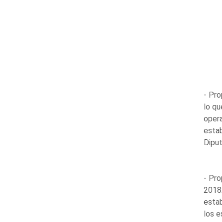
- Pro
lo qu
oper
estab
Dipu
- Pro
2018/
estab
los e