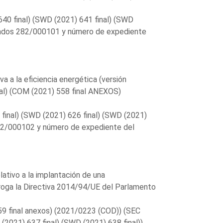
640 final) (SWD (2021) 641 final) (SWD
utados 282/000101 y número de expediente
a a la eficiencia energética (versión
nal) (COM (2021) 558 final ANEXOS)
 final) (SWD (2021) 626 final) (SWD (2021)
282/000102 y número de expediente del
ativo a la implantación de una
eroga la Directiva 2014/94/UE del Parlamento
59 final anexos) (2021/0223 (COD)) (SEC
(2021) 637 final) (SWD (2021) 638 final)).