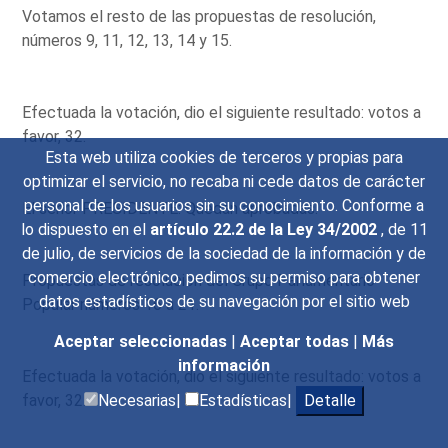
Votamos el resto de las propuestas de resolución,
números 9, 11, 12, 13, 14 y 15.
Efectuada la votación, dio el siguiente resultado: votos a
favor, 32.
Esta web utiliza cookies de terceros y propias para
optimizar el servicio, no recaba ni cede datos de carácter
personal de los usuarios sin su conocimiento. Conforme a
El señor PRESIDENTE: Quedan aprobadas.
lo dispuesto en el
artículo 22.2 de la Ley 34/2002
, de 11
de julio, de servicios de la sociedad de la información y de
comercio electrónico, pedimos su permiso para obtener
Propuestas de resolución del Grupo Parlamentario
datos estadísticos de su navegación por el sitio web
Popular números 16 a 21.
Aceptar seleccionadas
|
Aceptar todas
|
Más
información
Efectuada la votación, dio el siguiente resultado: votos a
favor, 32.
Necesarias|
Estadísticas|
Detalle