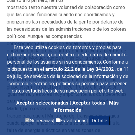
cuanto a lo primero, hemos
mostrado tanto nuestra voluntad de colaboración como
que las cosas funcionan cuando nos coordinamos y
priorizamos las necesidades de la gente por delante de
las necesidades de las administraciones o de los colores
políticos. Aunque las competencias
corresponden a la Junta de Andalucía, a través del
Esta web utiliza cookies de terceros y propias para
convenio con la propia Junta y con los ayuntamientos de
optimizar el servicio, no recaba ni cede datos de carácter
Lepe y de Moguer, vamos a financiar la salida de la
personal de los usuarios sin su conocimiento. Conforme a
situación de infravivienda y la integración de varios
lo dispuesto en el
artículo 22.2 de la Ley 34/2002
, de 11
cientos de trabajadores temporeros.
de julio, de servicios de la sociedad de la información y de
En cuanto a la Cañada Real, somos impulsores de un
comercio electrónico, pedimos su permiso para obtener
grupo interministerial para hacer frente a la situación;
datos estadísticos de su navegación por el sitio web
igualmente, y esto es muy importante, las competencias
para ello las tiene exclusivamente la Comunidad de
Aceptar seleccionadas
|
Aceptar todas
|
Más
Madrid, pero estamos impulsando el
información
trabajo para que el Ministerio de Transición Ecológica
Necesarias|
Estadísticas|
Detalle
pueda apoyar, encontrando una solución temporal a la
falta de energía eléctrica en varias zonas del