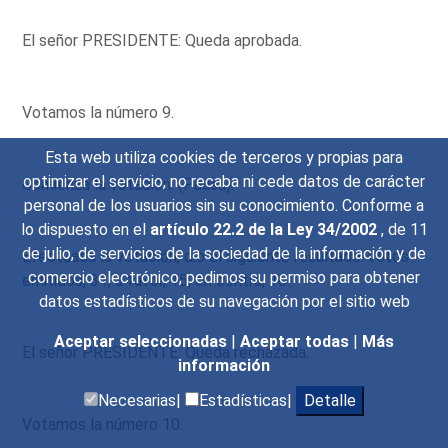
El señor PRESIDENTE: Queda aprobada.
Votamos la número 9.
Esta web utiliza cookies de terceros y propias para
optimizar el servicio, no recaba ni cede datos de carácter
Comienza la votación. (Pausa).
personal de los usuarios sin su conocimiento. Conforme a
lo dispuesto en el
artículo 22.2 de la Ley 34/2002
, de 11
de julio, de servicios de la sociedad de la información y de
Efectuada la votación, dio el siguiente resultado: votos
comercio electrónico, pedimos su permiso para obtener
emitidos, 31; a favor, 15; en contra, 16.
datos estadísticos de su navegación por el sitio web
Aceptar seleccionadas
|
Aceptar todas
|
Más
El señor PRESIDENTE: Queda rechazada.
información
Necesarias|
Estadísticas|
Detalle
Votamos la número 10.