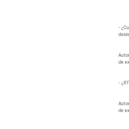
- ¿Cu
desi
Autor
de e
- ¿RT
Auto
de e