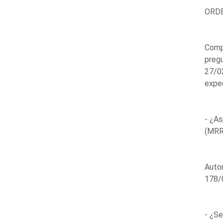
ORDE
Compa
pregu
27/0
expe
- ¿As
(MRR)
Autor
178/
- ¿Se