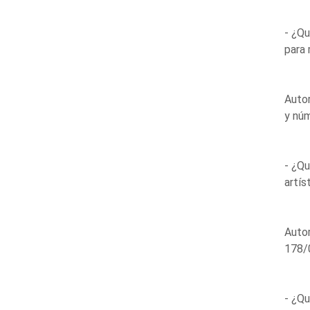
- ¿Qu
para 
Auto
y nú
- ¿Qu
artís
Autor
178/
- ¿Qu