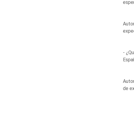
esper
Autor
expe
- ¿Qu
Españ
Auto
de e