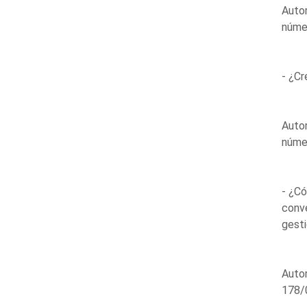
Auto
núme
- ¿Cr
Auto
núme
- ¿Có
conve
gesti
Autor
178/