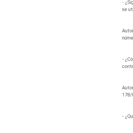
- ¿Si
se ut
Auto
núme
- ¿Có
contr
Autor
178/
- ¿Qu