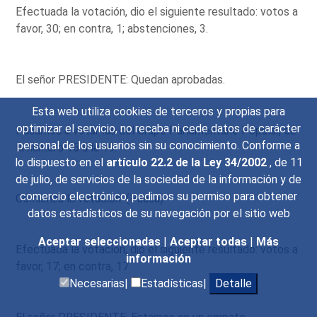
Efectuada la votación, dio el siguiente resultado: votos a
favor, 30; en contra, 1; abstenciones, 3.
El señor PRESIDENTE: Quedan aprobadas.
Esta web utiliza cookies de terceros y propias para
optimizar el servicio, no recaba ni cede datos de carácter
Pasamos a votar las del Grupo Parlamentario Popular, de
personal de los usuarios sin su conocimiento. Conforme a
la número 16 a la 19.
lo dispuesto en el
artículo 22.2 de la Ley 34/2002
, de 11
de julio, de servicios de la sociedad de la información y de
comercio electrónico, pedimos su permiso para obtener
Comienza la votación. (Pausa).
datos estadísticos de su navegación por el sitio web
Aceptar seleccionadas
|
Aceptar todas
|
Más
Efectuada la votación, dio el siguiente resultado: votos a
información
favor, 17; en contra, 17.
Necesarias|
Estadísticas|
Detalle