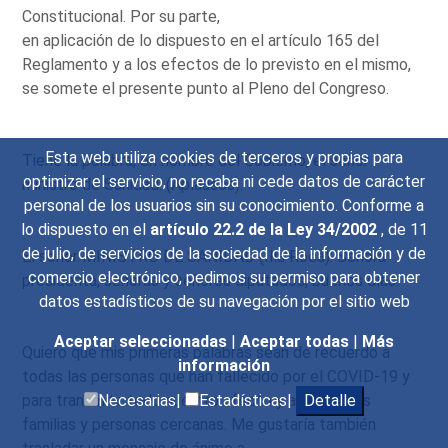
Constitucional. Por su parte,
en aplicación de lo dispuesto en el artículo 165 del
Reglamento y a los efectos de lo previsto en el mismo,
se somete el presente punto al Pleno del Congreso.
Esta web utiliza cookies de terceros y propias para
Tiene la palabra, en nombre del Gobierno, el señor
optimizar el servicio, no recaba ni cede datos de carácter
ministro de Sanidad. (Aplausos).
personal de los usuarios sin su conocimiento. Conforme a
lo dispuesto en el
artículo 22.2 de la Ley 34/2002
, de 11
de julio, de servicios de la sociedad de la información y de
El señor MINISTRO DE SANIDAD (Illa Roca): Señora
comercio electrónico, pedimos su permiso para obtener
presidenta, señoras y señores diputados, buenos días.
datos estadísticos de su navegación por el sitio web
Aceptar seleccionadas
|
Aceptar todas
|
Más
Quiero que mis primeras palabras sean de recuerdo a
información
todas las personas que han fallecido por el COVID-19 y
para transmitir todo nuestro afecto y apoyo a sus
Necesarias|
Estadísticas|
Detalle
familias y personas cercanas. Me gustaría también