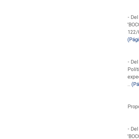
- Del
'BOCG
122/0
(Pági
- Del
Polít
expe
...
(Pá
Propo
- Del
'BOCG