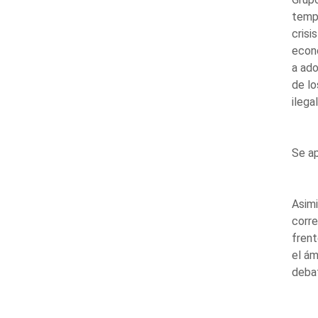
tempo
crisis
econó
a ado
de lo
ilega
Se ap
Asimi
corre
fren
el ám
debat