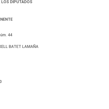
E LOS DIPUTADOS
ANENTE
úm. 44
ITXELL BATET LAMAÑA
1
0