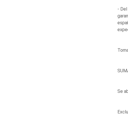
- Del
garan
espa
expe
Toma 
SUM
Se ab
Exclu