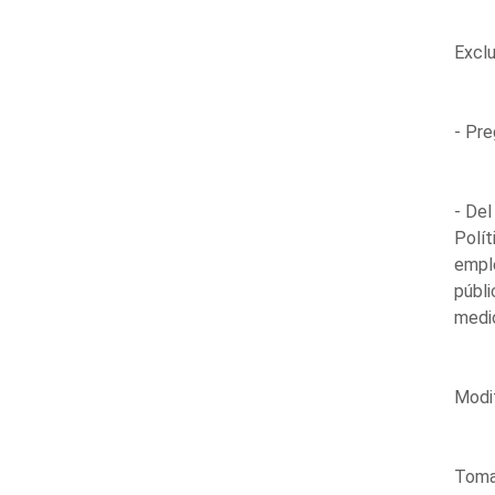
Exclu
- Pre
- Del
Polít
empl
públi
medio
Modif
Toma 