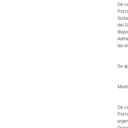
De co
Porta
Guita
del G
dispo
Admin
las e
Se ap
Modif
De co
Porta
urgen
Grupo