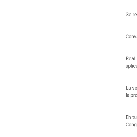
Se re
Conva
Real 
aplic
La se
la pr
En tu
Cong