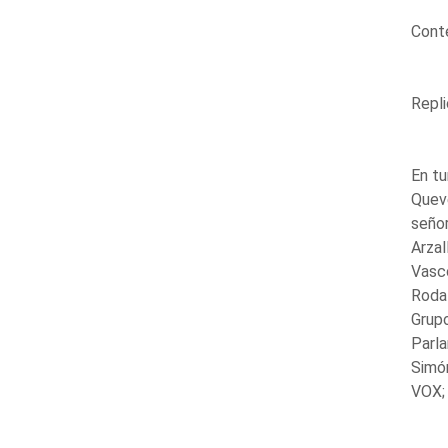
Conte
Repli
En tu
Queve
señor
Arzal
Vasco
Roda 
Grupo
Parl
Simón
VOX; 