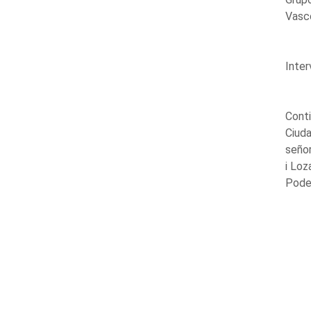
Vasc
Inter
Conti
Ciuda
seño
i Loz
Pode