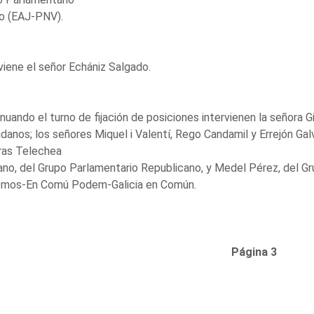
o (EAJ-PNV).
viene el señor Echániz Salgado.
nuando el turno de fijación de posiciones intervienen la señora
danos; los señores Miquel i Valentí, Rego Candamil y Errejón Galv
ras Telechea
ano, del Grupo Parlamentario Republicano, y Medel Pérez, del G
mos-En Comú Podem-Galicia en Común.
Página 3