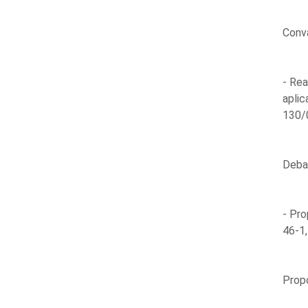
Conva
- Rea
aplic
130/0
Debat
- Pro
46-1,
Propo