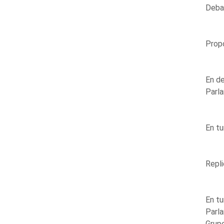
Debat
Propo
En de
Parla
En tu
Repli
En tu
Parla
Grup