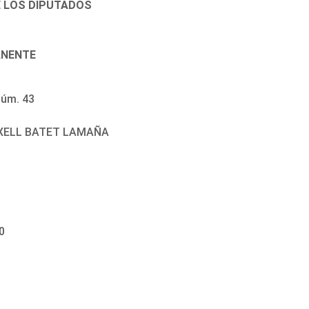
E LOS DIPUTADOS
ANENTE
úm. 43
ITXELL BATET LAMAÑA
0
0