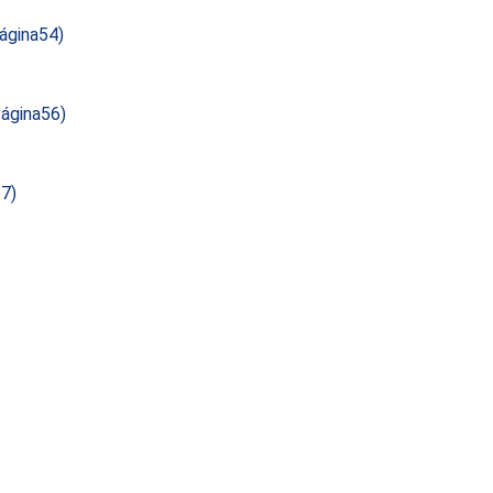
ágina54)
ágina56)
7)