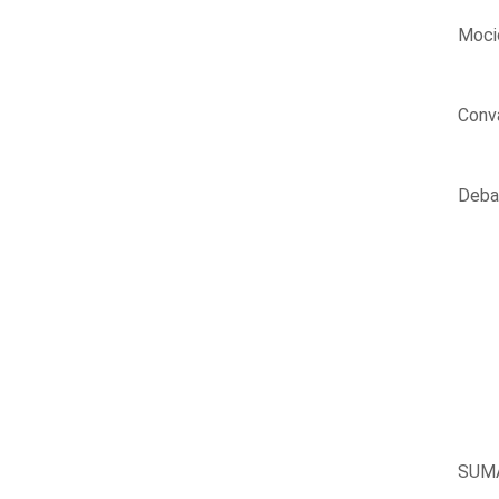
Mocio
Conva
Debat
SUM