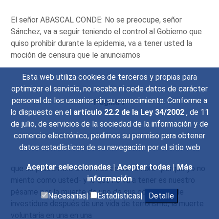
El señor ABASCAL CONDE: No se preocupe, señor
Sánchez, va a seguir teniendo el control al Gobierno que
quiso prohibir durante la epidemia, va a tener usted la
moción de censura que le anunciamos
Esta web utiliza cookies de terceros y propias para
optimizar el servicio, no recaba ni cede datos de carácter
personal de los usuarios sin su conocimiento. Conforme a
Página 7
lo dispuesto en el
artículo 22.2 de la Ley 34/2002
, de 11
de julio, de servicios de la sociedad de la información y de
comercio electrónico, pedimos su permiso para obtener
datos estadísticos de su navegación por el sitio web
Aceptar seleccionadas
|
Aceptar todas
|
Más
que se presentará en el mes de setiembre -porque yo no
información
miento como usted- y lo que no va a tener es nuestro
pésame por la muerte de uno de sus cómplices de
Necesarias|
Estadísticas|
Detalle
investidura después de una vida de terrorismo, la muerte
voluntaria en una en una