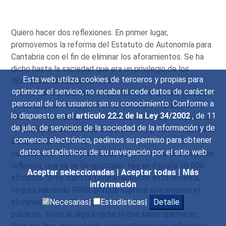
Quiero hacer dos reflexiones. En primer lugar,
promovemos la reforma del Estatuto de Autonomía para
Cantabria con el fin de eliminar los aforamientos. Se ha
dicho hasta la saciedad que era un privilegio de los
Esta web utiliza cookies de terceros y propias para
diputados. Nosotros nunca lo
optimizar el servicio, no recaba ni cede datos de carácter
hemos considerado así. En su momento, la Constitución y
personal de los usuarios sin su conocimiento. Conforme a
los estatutos recogieron esta fórmula. Después, con el
lo dispuesto en el
artículo 22.2 de la Ley 34/2002
, de 11
tiempo, los ciudadanos han venido demandándonos esta
de julio, de servicios de la sociedad de la información y de
reforma para eliminar los aforamientos y, como respuesta
comercio electrónico, pedimos su permiso para obtener
a esa demanda de los
datos estadísticos de su navegación por el sitio web
ciudadanos, hemos promovido esta reforma. Una segunda
reflexión, que ya se ha apuntado: hay en España 10 000
Aceptar seleccionadas
|
Aceptar todas
|
Más
aforados. Si se tramita favorablemente esta reforma,
información
seguirá habiendo 9950, porque suprime únicamente el
aforamiento de 45 cargos
Necesarias|
Estadísticas|
Detalle
públicos. Yo no le digo a nadie lo que tiene que hacer,