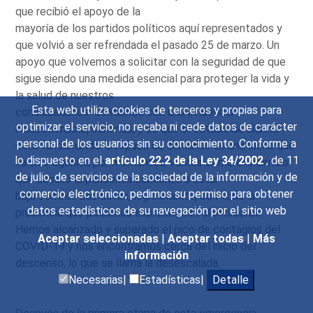
que recibió el apoyo de la
mayoría de los partidos políticos aquí representados y
que volvió a ser refrendada el pasado 25 de marzo. Un
apoyo que volvemos a solicitar con la seguridad de que
sigue siendo una medida esencial para proteger la vida y
la salud de nuestros
Esta web utiliza cookies de terceros y propias para
conciudadanos. Contamos con una evidencia
optimizar el servicio, no recaba ni cede datos de carácter
incuestionable, señorías, y es que el estado de alarma
personal de los usuarios sin su conocimiento. Conforme a
está funcionando. Después de semanas de una lucha que
lo dispuesto en el
artículo 22.2 de la Ley 34/2002
, de 11
ha sido agónica por momentos, vemos cómo el incendio
de julio, de servicios de la sociedad de la información y de
que desató la pandemia comienza a estar
comercio electrónico, pedimos su permiso para obtener
bajo control. Los datos, lógicamente, con toda la
datos estadísticos de su navegación por el sitio web
prudencia que podamos expresar, son alentadores.
Hemos alcanzado y superado el pico de contagios del
Aceptar seleccionadas
|
Aceptar todas
|
Más
COVID-19 y nos encontramos cerca del inicio del
información
descenso, lo que se llama la desescalada.
Necesarias|
Estadísticas|
Detalle