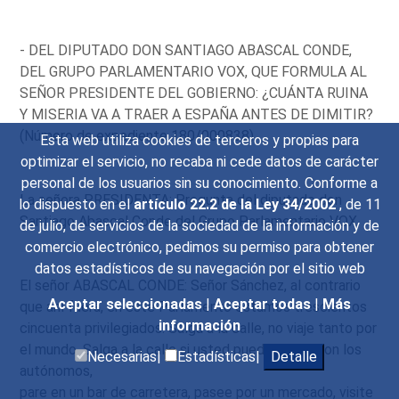
- DEL DIPUTADO DON SANTIAGO ABASCAL CONDE,
DEL GRUPO PARLAMENTARIO VOX, QUE FORMULA AL
SEÑOR PRESIDENTE DEL GOBIERNO: ¿CUÁNTA RUINA
Y MISERIA VA A TRAER A ESPAÑA ANTES DE DIMITIR?
(Número de expediente 180/000838).
Esta web utiliza cookies de terceros y propias para
optimizar el servicio, no recaba ni cede datos de carácter
personal de los usuarios sin su conocimiento. Conforme a
La señora PRESIDENTA: Pregunta del diputado don
lo dispuesto en el
artículo 22.2 de la Ley 34/2002
, de 11
Santiago Abascal Conde del Grupo Parlamentario VOX.
de julio, de servicios de la sociedad de la información y de
comercio electrónico, pedimos su permiso para obtener
datos estadísticos de su navegación por el sitio web
El señor ABASCAL CONDE: Señor Sánchez, al contrario
Aceptar seleccionadas
|
Aceptar todas
|
Más
que ahí fuera, en este Parlamento estamos trescientos
información
cincuenta privilegiados. Salga a la calle, no viaje tanto por
el mundo. Salga a la calle si usted puede, hable con los
Necesarias|
Estadísticas|
Detalle
autónomos,
pare en un bar de carretera, pasee por un mercado, visite