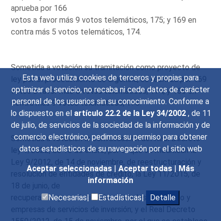
aprueba por 166
votos a favor más 9 votos telemáticos, 175; y 169 en
contra más 5 votos telemáticos, 174.
Sometida a votación su tramitación como proyecto de
Esta web utiliza cookies de terceros y propias para
ley por el procedimiento de urgencia, se rechaza por 169
optimizar el servicio, no recaba ni cede datos de carácter
votos a favor más 5 votos telemáticos, 174; y 166 en
personal de los usuarios sin su conocimiento. Conforme a
contra más 9 votos telemáticos, 175.
lo dispuesto en el
artículo 22.2 de la Ley 34/2002
, de 11
de julio, de servicios de la sociedad de la información y de
comercio electrónico, pedimos su permiso para obtener
Sometida a votación la convalidación del Real Decreto-
datos estadísticos de su navegación por el sitio web
ley 1/2022, de 18 de enero, por el que se modifican la
Ley 9/2012, de 14 de noviembre, de reestructuración y
Aceptar seleccionadas
|
Aceptar todas
|
Más
resolución de entidades de crédito; la Ley 11/2015, de
información
18 de junio, de
recuperación y resolución de entidades de crédito y
Necesarias|
Estadísticas|
Detalle
empresas de servicios de inversión; y el Real Decreto