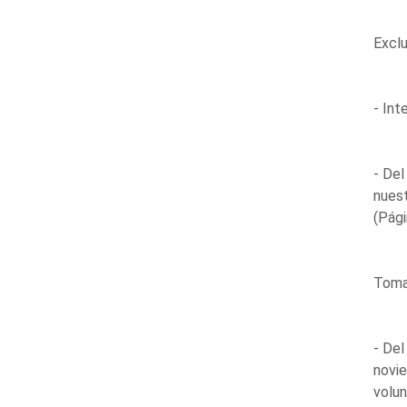
Exclu
- Int
- Del
nuest
(Pági
Toma 
- Del
novie
volun