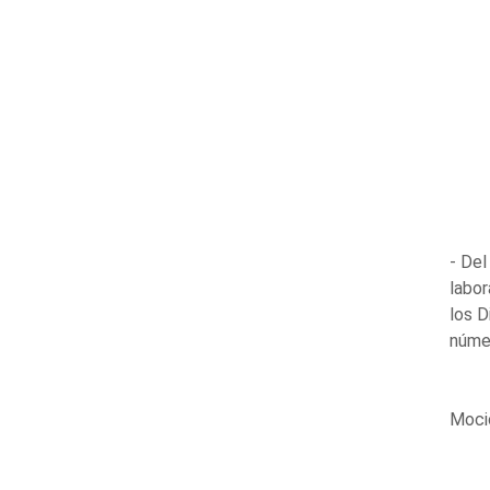
- De
labor
los D
núme
Moci