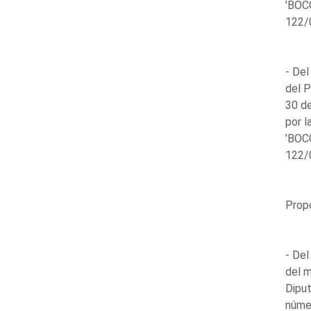
'BOCG
122/0
- Del
del P
30 de
por l
'BOCG
122/0
Propo
- Del
del m
Diput
númer