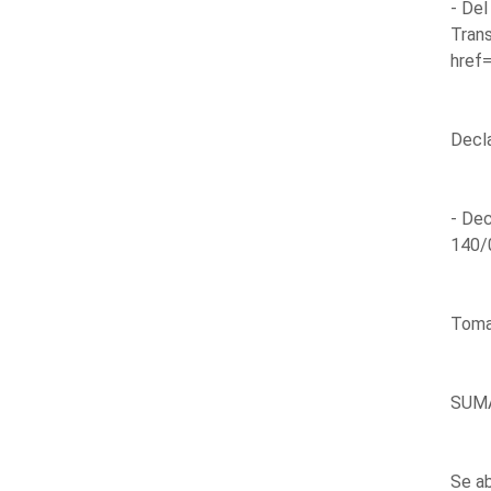
- Del
Trans
href=
Decla
- Dec
140/0
Toma 
SUM
Se ab