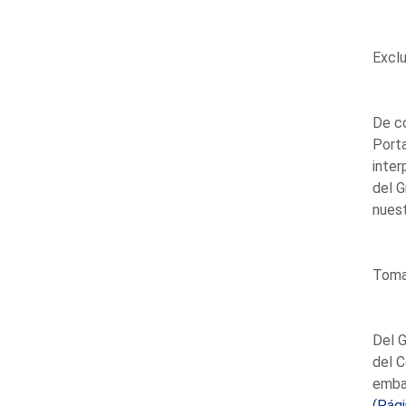
Exclu
De co
Porta
inter
del G
nuest
Toma 
Del G
del C
embar
(Pági