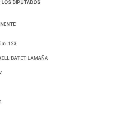
E LOS DIPUTADOS
ANENTE
úm. 123
ITXELL BATET LAMAÑA
7
1